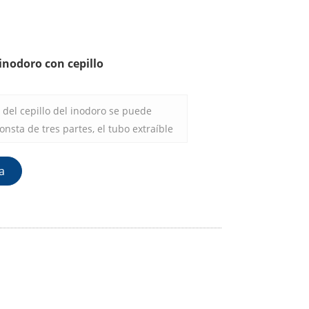
 inodoro con cepillo
 del cepillo del inodoro se puede
nsta de tres partes, el tubo extraíble
alar y limpiar. Más importante aún, la
 salpicas tus manos mientras limpias
a