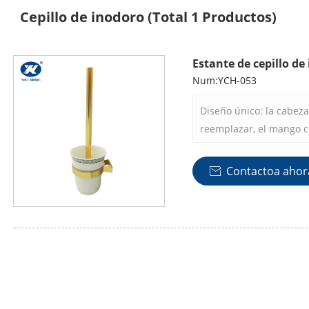
Cepillo de inodoro
(Total 1 Productos)
Estante de cepillo de
Num:YCH-053
Diseño único: la cabeza
reemplazar, el mango co
y la tapa, fácil de inst
tapa siempre evita que
Contactoa ahor

el baño.