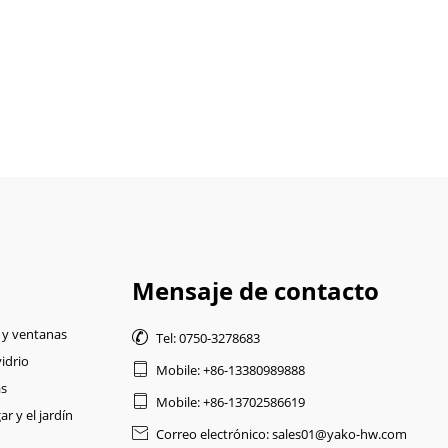
Mensaje de contacto
 y ventanas

Tel: 0750-3278683
idrio

Mobile: +86-13380989888
as

Mobile: +86-13702586619
r y el jardín

Correo electrónico: sales01@yako-hw.com