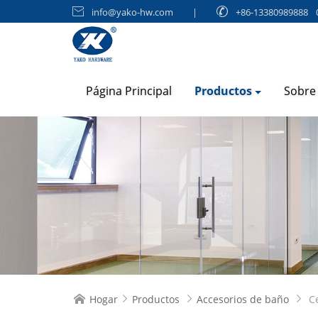

info@yako-hw.com
|

+86-13380989888
Página Principal
Productos
Sobre
Hogar
Productos
Accesorios de baño
C



