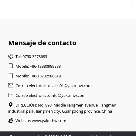
Mensaje de contacto

Tel: 0750-3278683

Mobile: +86-13380989888

Mobile: +86-13702586619

Correo electrónico: sales01@yako-hw.com

Correo electrónico: info@yako-hw.com

DIRECCIÓN: No. 898, Middle Jiangmen avenue, Jiangmen
industrial park, Jiangmen city, Guangdong province, China

Website:
www.yako-hw.com